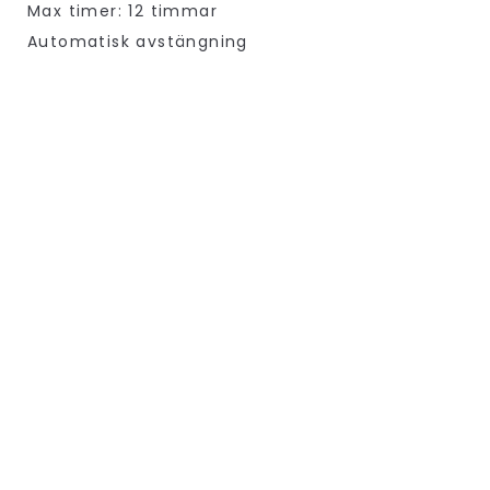
Max timer: 12 timmar
Automatisk avstängning
Tillbehör: Mattskydd i bomull, väska,
testmagnet och instruktioner på svenska
Garanti 1 år
Hur kan Ametistmatta Pro hjälpa
mig och andra?