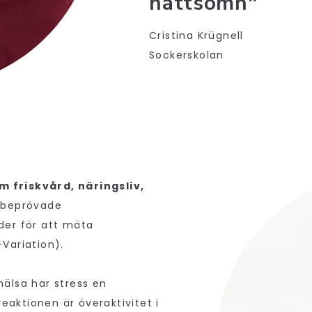
nattsömn"
Cristina Krügnell
Sockerskolan
 friskvård, näringsliv,
 beprövade
der för att mäta
Variation).
älsa har stress en
eaktionen är överaktivitet i