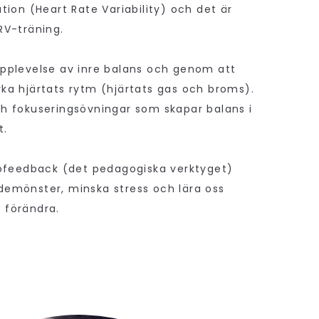
ation (Heart Rate Variability) och det är
RV-träning.
upplevelse av inre balans och genom att
rka hjärtats rytm (hjärtats gas och broms).
ch fokuseringsövningar som skapar balans i
t.
feedback (det pedagogiska verktyget)
demönster, minska stress och lära oss
 förändra.