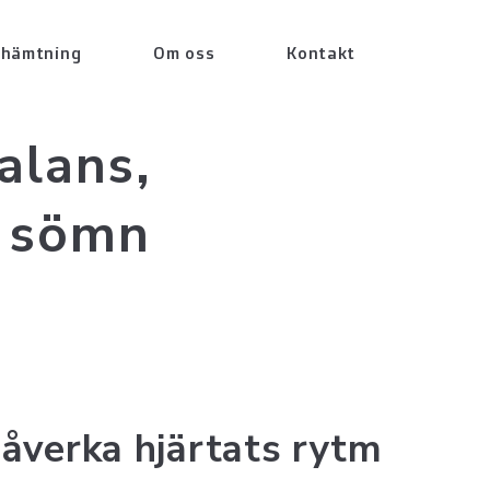
rhämtning
Om oss
Kontakt
alans,
h sömn
påverka hjärtats rytm