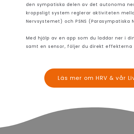
den sympatiska delen av det autonoma ne
kroppsligt system reglerar aktiviteten mel
Nervsystemet) och PSNS (Parasympatiska N
Med hjälp av en app som du laddar ner i din
samt en sensor, följer du direkt effekterna 
Läs mer om HRV & vår Li