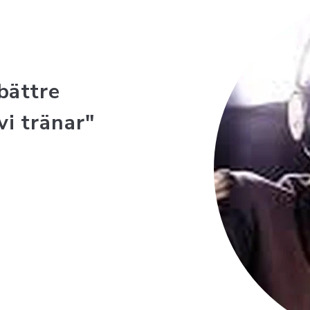
bättre
vi tränar"