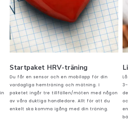
Startpaket HRV-träning
L
Du får en sensor och en mobilapp för din
Lå
.
vardagliga hemträning och mätning. I
3–
in
paketet ingår tre tillfällen/möten med någon
de
av våra duktiga handledare. Allt för att du
oc
enkelt ska komma igång med din träning.
en
bä